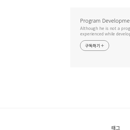
Program Developmen
Although he is not a prog
experienced while develo
구독하기
태그