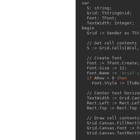
var

  S: string;

  Grid: TStringGrid;

  Font: TFont;

  TextWidth: Integer;

begin

  Grid := Sender as TStringGrid;

  // Get cell contents

  S := Grid.Cells[ACol, ARow];

  // Create font

  Font := TFont.Create;

  Font.Size := 12;

  Font.Name := 
'Arial'
;

if
 ARow = 0 
then
    Font.Style := [fsBold];

  // Center text horizontally and vertically

  TextWidth := Grid.Canvas.TextWidth(S);

  Rect.Left := Rect.Left + (Rect.Right - Rect.Left - TextWidth) div 2;

  Rect.Top := Rect.Top + (Rect.Bottom - Rect.Top - Grid.Canvas.TextHeight(S)) div 2;

  // Draw cell contents

  Grid.Canvas.FillRect(Rect);

  Grid.Canvas.Font := Font;

  Grid.Canvas.TextRect(Rect, Rect.Left, Rect.Top, S);
