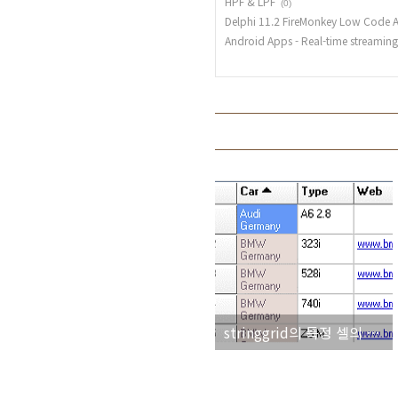
HPF & LPF
(0)
Delphi 11.2 FireMonkey Low Code A
Android Apps - Real-time stre
stringgrid의 특정 셀의 색상을 변경하는 코드