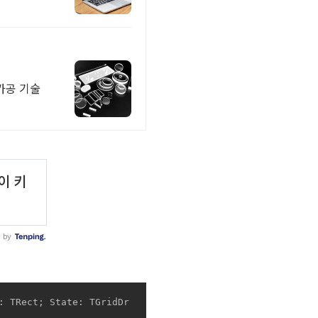
가공 기술
: TRect; State: TGridDr