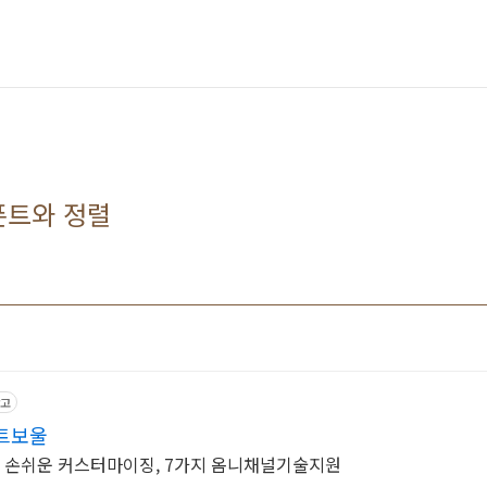
 폰트와 정렬
고
트보울
API, 손쉬운 커스터마이징, 7가지 옴니채널기술지원