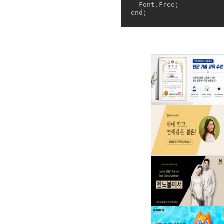
  Font.Free;

end;