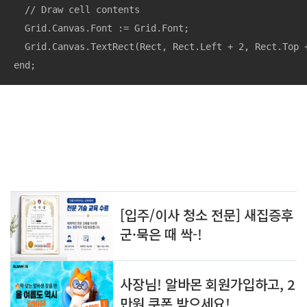
  // Draw cell contents

  Grid.Canvas.Font := Grid.Font;

  Grid.Canvas.TextRect(Rect, Rect.Left + 2, Rect.Top +
end;