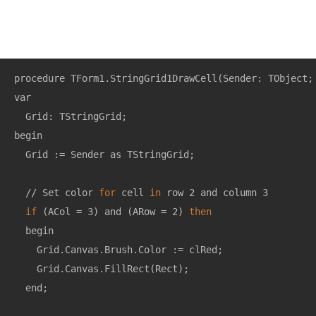
procedure TForm1.StringGrid1DrawCell(Sender: TObject;
var

  Grid: TStringGrid;

begin

  Grid := Sender as TStringGrid;

  // Set color 
for
 cell 
in
 row 2 and column 3

if
 (ACol = 3) and (ARow = 2) 
then
  begin

    Grid.Canvas.Brush.Color := clRed;

    Grid.Canvas.FillRect(Rect);

  end;
