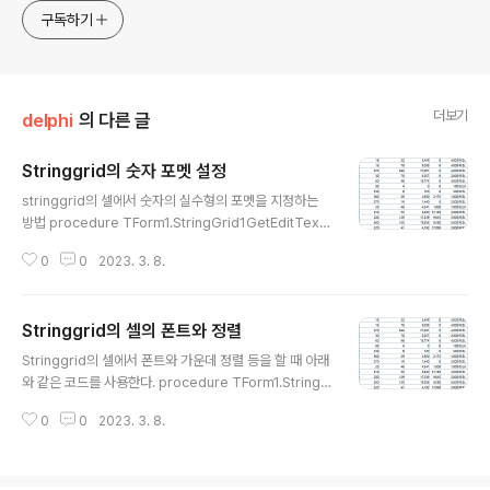
구독하기
더보기
delphi
의 다른 글
Stringgrid의 숫자 포멧 설정
글 내용
stringgrid의 셀에서 숫자의 실수형의 포멧을 지정하는
방법 procedure TForm1.StringGrid1GetEditText
(Sender: TObject; ACol, ARow: Integer; var Valu
0
0
2023. 3. 8.
e: string); begin // Set format for real numbers in
column 2 if (ACol = 2) and TryStrToFloat(Value, V
alue) then Value := FormatFloat('#,##0.00', StrTo
Stringgrid의 셀의 폰트와 정렬
Float(Value)); end;
글 내용
Stringgrid의 셀에서 폰트와 가운데 정렬 등을 할 때 아래
와 같은 코드를 사용한다. procedure TForm1.StringG
rid1DrawCell(Sender: TObject; ACol, ARow: Inte
0
0
2023. 3. 8.
ger; Rect: TRect; State: TGridDrawState); var S:
string; Grid: TStringGrid; Font: TFont; TextWidth:
Integer; begin Grid := Sender as TStringGrid; //