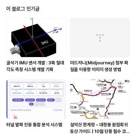
Get cell contents S := Grid.Cells[ACol, ARow]; //
Create font Font := TFont.Create; Font.Size := 12;
이 블로그 인기글
Font.Name := 'Arial'; if AR..
굴삭기 IMU 센서 개발 : 3축 절대
미드저니(Midjourney) 첨부 파
각도 측정 시스템 개발 기획
일을 이용항 이미지 생성 방법
터널 발파 진동 통합 분석 시스템
설악산 한계령 ~ 대청봉 원점회귀
등산 가이드 | 10월 단풍 필수 코