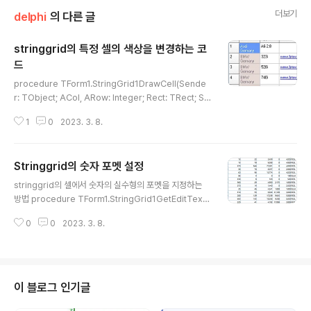
더보기
delphi
의 다른 글
stringgrid의 특정 셀의 색상을 변경하는 코
드
글 내용
procedure TForm1.StringGrid1DrawCell(Sende
r: TObject; ACol, ARow: Integer; Rect: TRect; St
ate: TGridDrawState); var Grid: TStringGrid; be
1
0
2023. 3. 8.
gin Grid := Sender as TStringGrid; // Set color fo
r cell in row 2 and column 3 if (ACol = 3) and (AR
ow = 2) then begin Grid.Canvas.Brush.Color := c
Stringgrid의 숫자 포멧 설정
lRed; Grid.Canvas.FillRect(Rect); end; // Draw ce
글 내용
ll contents Grid.Canvas.Font := Grid.Font; Grid.C
stringgrid의 셀에서 숫자의 실수형의 포멧을 지정하는
anvas.TextRect(R..
방법 procedure TForm1.StringGrid1GetEditText
(Sender: TObject; ACol, ARow: Integer; var Valu
0
0
2023. 3. 8.
e: string); begin // Set format for real numbers in
column 2 if (ACol = 2) and TryStrToFloat(Value, V
alue) then Value := FormatFloat('#,##0.00', StrTo
Float(Value)); end;
이 블로그 인기글