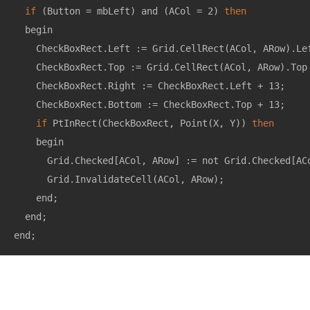
if
 (Button = mbLeft) and (ACol = 2) 
then
  begin

    CheckBoxRect.Left := Grid.CellRect(ACol, ARow).Le
    CheckBoxRect.Top := Grid.CellRect(ACol, ARow).Top
    CheckBoxRect.Right := CheckBoxRect.Left + 13;

    CheckBoxRect.Bottom := CheckBoxRect.Top + 13;

if
 PtInRect(CheckBoxRect, Point(X, Y)) 
then
    begin

      Grid.Checked[ACol, ARow] := not Grid.Checked[ACo
      Grid.InvalidateCell(ACol, ARow);

    end;

  end;

end;