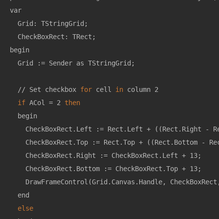
var

  Grid: TStringGrid;

  CheckBoxRect: TRect;

begin

  Grid := Sender as TStringGrid;

  // Set checkbox 
for
 cell 
in
 column 2

if
 ACol = 2 
then
  begin

    CheckBoxRect.Left := Rect.Left + ((Rect.Right - Re
    CheckBoxRect.Top := Rect.Top + ((Rect.Bottom - Rec
    CheckBoxRect.Right := CheckBoxRect.Left + 13;

    CheckBoxRect.Bottom := CheckBoxRect.Top + 13;

    DrawFrameControl(Grid.Canvas.Handle, CheckBoxRect
  end

else