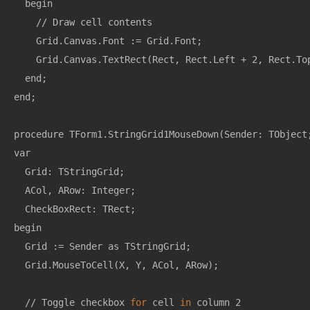
  begin

    // Draw cell contents

    Grid.Canvas.Font := Grid.Font;

    Grid.Canvas.TextRect(Rect, Rect.Left + 2, Rect.Top
  end;

end;

procedure TForm1.StringGrid1MouseDown(Sender: TObject
var

  Grid: TStringGrid;

  ACol, ARow: Integer;

  CheckBoxRect: TRect;

begin

  Grid := Sender as TStringGrid;

  Grid.MouseToCell(X, Y, ACol, ARow);

  // Toggle checkbox 
for
 cell 
in
 column 2
