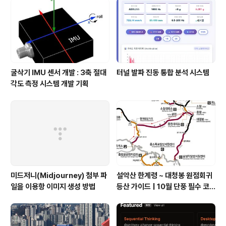
굴삭기 IMU 센서 개발 : 3축 절대
터널 발파 진동 통합 분석 시스템
각도 측정 시스템 개발 기획
미드저니(Midjourney) 첨부 파
설악산 한계령 ~ 대청봉 원점회귀
일을 이용항 이미지 생성 방법
등산 가이드 | 10월 단풍 필수 코
스