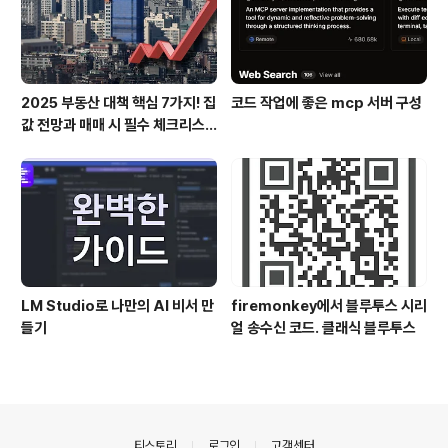
2025 부동산 대책 핵심 7가지! 집
코드 작업에 좋은 mcp 서버 구성
값 전망과 매매 시 필수 체크리스
트
LM Studio로 나만의 AI 비서 만
firemonkey에서 블루투스 시리
들기
얼 송수신 코드. 클래식 블루투스
의안내
티스토리
로그인
고객센터