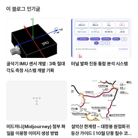
Get cell contents S := Grid.Cells[ACol, ARow]; //
Create font Font := TFont.Create; Font.Size := 12;
이 블로그 인기글
Font.Name := 'Arial'; if AR..
굴삭기 IMU 센서 개발 : 3축 절대
터널 발파 진동 통합 분석 시스템
각도 측정 시스템 개발 기획
미드저니(Midjourney) 첨부 파
설악산 한계령 ~ 대청봉 원점회귀
일을 이용항 이미지 생성 방법
등산 가이드 | 10월 단풍 필수 코