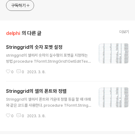
구독하기
더보기
delphi
의 다른 글
Stringgrid의 숫자 포멧 설정
글 내용
stringgrid의 셀에서 숫자의 실수형의 포멧을 지정하는
방법 procedure TForm1.StringGrid1GetEditText
(Sender: TObject; ACol, ARow: Integer; var Valu
0
0
2023. 3. 8.
e: string); begin // Set format for real numbers in
column 2 if (ACol = 2) and TryStrToFloat(Value, V
alue) then Value := FormatFloat('#,##0.00', StrTo
Stringgrid의 셀의 폰트와 정렬
Float(Value)); end;
글 내용
Stringgrid의 셀에서 폰트와 가운데 정렬 등을 할 때 아래
와 같은 코드를 사용한다. procedure TForm1.StringG
rid1DrawCell(Sender: TObject; ACol, ARow: Inte
0
0
2023. 3. 8.
ger; Rect: TRect; State: TGridDrawState); var S:
string; Grid: TStringGrid; Font: TFont; TextWidth:
Integer; begin Grid := Sender as TStringGrid; //