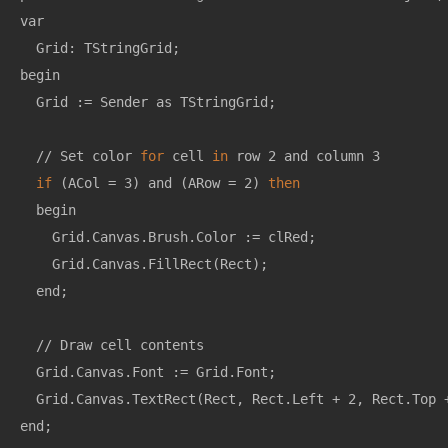
var

  Grid: TStringGrid;

begin

  Grid := Sender as TStringGrid;

  // Set color 
for
 cell 
in
 row 2 and column 3

if
 (ACol = 3) and (ARow = 2) 
then
  begin

    Grid.Canvas.Brush.Color := clRed;

    Grid.Canvas.FillRect(Rect);

  end;

  // Draw cell contents

  Grid.Canvas.Font := Grid.Font;

  Grid.Canvas.TextRect(Rect, Rect.Left + 2, Rect.Top +
end;