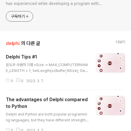
has experienced while developing a program with
Delphi while working.
구독하기
더보기
delphi
의 다른 글
Delphi Tips #1
글 내용
윈도우 사용자 이름 nSize := MAX_COMPUTERNAM
E_LENGTH + 1; SetLength(szBuffer,NSize); GetU
serName(Pchar(szBuffer),nSize); 컴퓨터 이름 Get
0
0
2023. 3. 7.
ComputerName(Pchar(szBuffer),nSize); -------
-----------------------------------------------
------ 프로그램 추가삭제에서 뜨는 목록 보기 const UN
The advantages of Delphi compared
INST_PATH = 'Software\Microsoft\Windows\Cur
rentVersion\Uninstall'; var Reg : TRegistry; SubK
to Python
글 내용
ey: TSTringList; I : Integer; sDisplayName : Strin
Delphi and Python are both popular programmi
g; begi..
ng languages, but they have different strengths
and weaknesses. Here are some advantages o
0
0
2023. 3. 7.