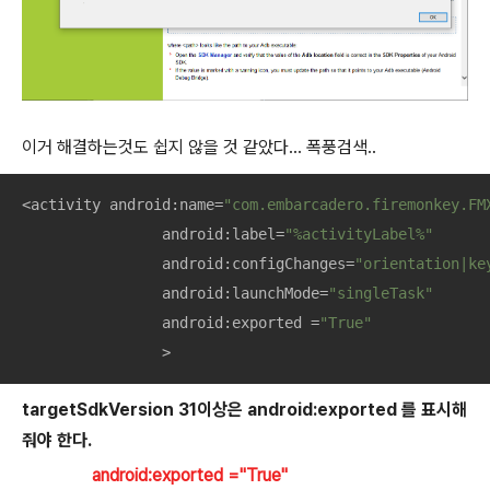
이거 해결하는것도 쉽지 않을 것 같았다... 폭풍검색..
<activity android:name=
"com.embarcadero.firemonkey.FM
                android:label=
"%activityLabel%"
                android:configChanges=
"orientation|ke
                android:launchMode=
"singleTask"
                android:exported =
"True"
                >
targetSdkVersion 31이상은 android:exported 를 표시해
줘야 한다.
android:exported ="True"