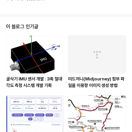
f Delphi compared to Python: Performance: Del
phi is a compiled language, which means that th
e code is compiled into machine code before e
xecution. This results in faster and more efficie
nt code compared to Python, which is an interpr
이 블로그 인기글
eted language. Native support f..
굴삭기 IMU 센서 개발 : 3축 절대
미드저니(Midjourney) 첨부 파
각도 측정 시스템 개발 기획
일을 이용항 이미지 생성 방법