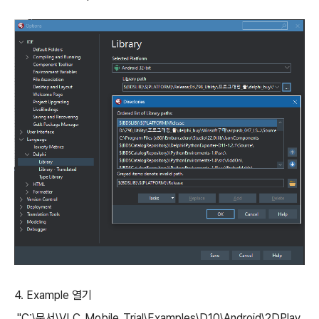
4. Example 열기
"C:\문서\VLC_Mobile_Trial\Examples\D10\Android\2DPlay