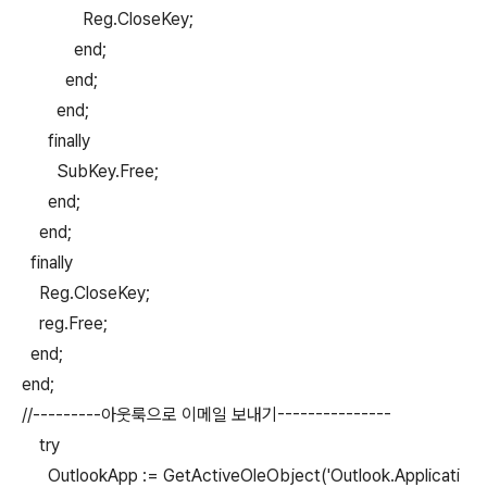
Reg.CloseKey;
end;
end;
end;
finally
SubKey.Free;
end;
end;
finally
Reg.CloseKey;
reg.Free;
end;
end;
//---------아웃룩으로 이메일 보내기---------------
try
OutlookApp := GetActiveOleObject('Outlook.Applicati