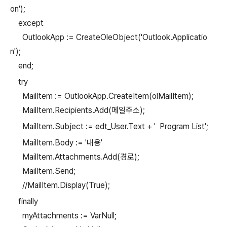
on');
except
OutlookApp := CreateOleObject('Outlook.Applicatio
n');
end;
try
MailItem := OutlookApp.CreateItem(olMailItem);
MailItem.Recipients.Add(메일주소);
MailItem.Subject := edt_User.Text + ' Program List';
MailItem.Body := '내용'
MailItem.Attachments.Add(경로);
MailItem.Send;
//MailItem.Display(True);
finally
myAttachments := VarNull;