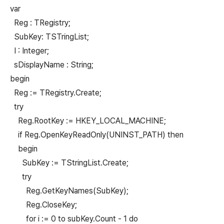
var
Reg : TRegistry;
SubKey: TSTringList;
I : Integer;
sDisplayName : String;
begin
Reg := TRegistry.Create;
try
Reg.RootKey := HKEY_LOCAL_MACHINE;
if Reg.OpenKeyReadOnly(UNINST_PATH) then
begin
SubKey := TStringList.Create;
try
Reg.GetKeyNames(SubKey);
Reg.CloseKey;
for i := 0 to subKey.Count - 1 do