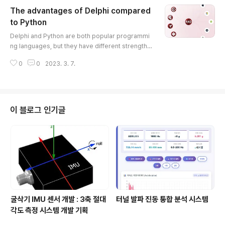
alpha := RC / (RC + dt); // Apply filter to input sig
The advantages of Delphi compared
nal y1 := input[0]; for i := 1 to High(input) do begi
n output[i] := alpha * (output[i-1] + input[i] - inp..
to Python
글 내용
Delphi and Python are both popular programmi
ng languages, but they have different strengths
and weaknesses. Here are some advantages o
0
0
2023. 3. 7.
f Delphi compared to Python: Performance: Del
phi is a compiled language, which means that th
e code is compiled into machine code before e
xecution. This results in faster and more efficie
nt code compared to Python, which is an interpr
이 블로그 인기글
eted language. Native support f..
굴삭기 IMU 센서 개발 : 3축 절대
터널 발파 진동 통합 분석 시스템
각도 측정 시스템 개발 기획