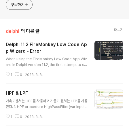
구독하기
더보기
delphi
의 다른 글
Delphi 11.2 FireMonkey Low Code Ap
p Wizard - Error
글 내용
When using the FireMonkey Low Code App Wiz
ard in Delphi version 11.2, the first attempt to co
mpile results in an error. 델파이 11.2 버전에서 Fire
1
0
2023. 3. 8.
Monkey Low Code App Wizard를 사용할 때 처음
컴파일을 시도하면 에러가 발생한다. 1. E2250 There is
no overloaded version of 'RequestPermissions'
HPF & LPF
that can be called with these arguments -> TRe
글 내용
questPermissionsResultProc argument change
가속도센서는 HPF를 사용하고 기울기 센서는 LFP를 사용
d PermissionsService.RequestPermissions([JS
한다. 1. HPF procedure HighPassFilter(var input,
tringToS..
output: TArray; const freq, fs: Double); var i: Inte
1
0
2023. 3. 8.
ger; RC, dt, alpha, y1: Double; begin // Calculate f
ilter constants RC := 1 / (2 * PI * freq); dt := 1 / fs;