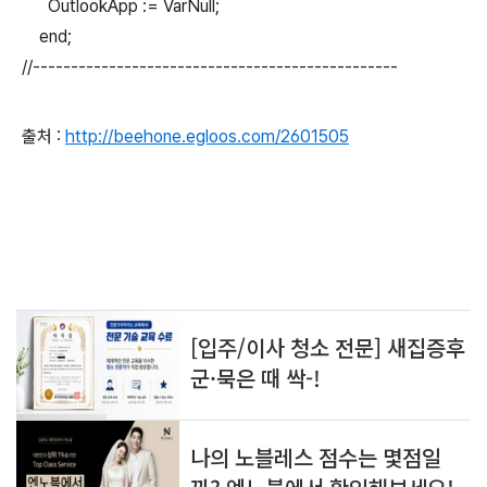
OutlookApp := VarNull;
end;
//------------------------------------------------
출처 :
http://beehone.egloos.com/2601505