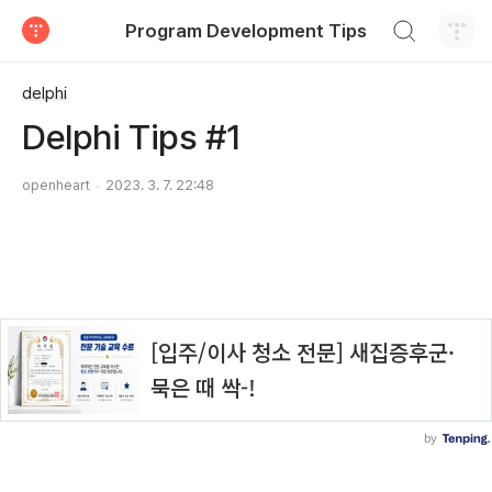
검색하기
Program Development Tips
티스토리
delphi
Delphi Tips #1
openheart
2023. 3. 7. 22:48