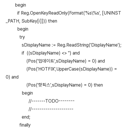
begin
if Reg.OpenKeyReadOnly(Format('%s\%s', [UNINST
_PATH, SubKey[i]])) then
begin
try
sDisplayName := Reg.ReadString('DisplayName');
if ((sDisplayName) <> '') and
(Pos('업데이트',sDisplayName) = 0) and
(Pos('HOTFIX',UpperCase(sDisplayName)) =
0) and
(Pos('핫픽스',sDisplayName) = 0) then
begin
//-------TODO--------
//---------------------
end;
finally