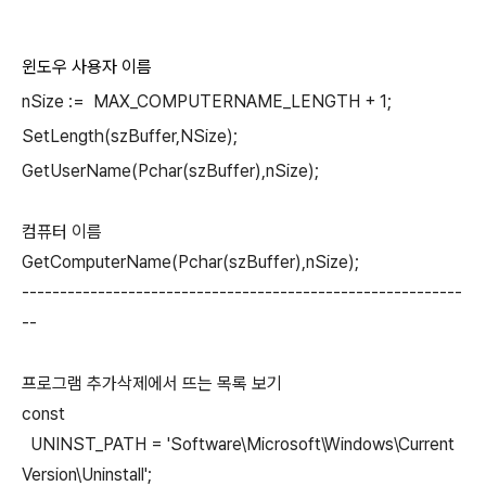
윈도우 사용자 이름
nSize := MAX_COMPUTERNAME_LENGTH + 1;
SetLength(szBuffer,NSize);
GetUserName(Pchar(szBuffer),nSize);
컴퓨터 이름
GetComputerName(Pchar(szBuffer),nSize);
----------------------------------------------------------
--
프로그램 추가삭제에서 뜨는 목록 보기
const
UNINST_PATH = 'Software\Microsoft\Windows\Current
Version\Uninstall';